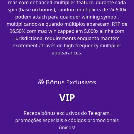
mas com enhanced multiplier feature: durante cada
spin (base ou bonus), random multipliers de 2x-500x
podem attach para qualquer winning symbol,
multiplicando-se quando múltiplos aparecem. RTP de
96.50% com max win capped em 5.000x alinha com
jurisdictional requirements enquanto mantém
excitement através de high-frequency multiplier
appearances.
🎁 Bônus Exclusivos
VIP
Receba bônus exclusivos do Telegram,
promoções especiais e códigos promocionais
únicos!