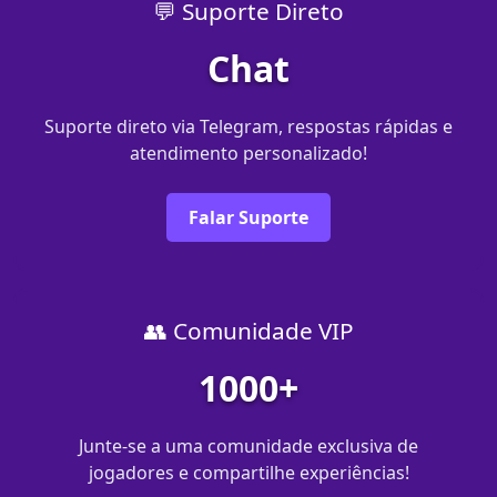
💬 Suporte Direto
Chat
Suporte direto via Telegram, respostas rápidas e
atendimento personalizado!
Falar Suporte
👥 Comunidade VIP
1000+
Junte-se a uma comunidade exclusiva de
jogadores e compartilhe experiências!