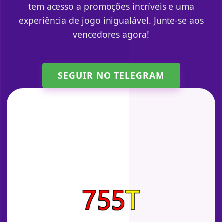
tem acesso a promoções incríveis e uma
experiência de jogo inigualável. Junte-se aos
vencedores agora!
SEGUIR NO TELEGRAM