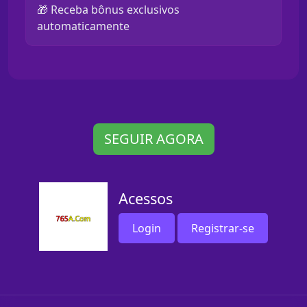
🎁 Receba bônus exclusivos
automaticamente
SEGUIR AGORA
Acessos
Login
Registrar-se