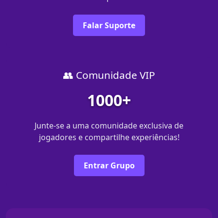
Falar Suporte
👥 Comunidade VIP
1000+
Junte-se a uma comunidade exclusiva de
jogadores e compartilhe experiências!
Entrar Grupo