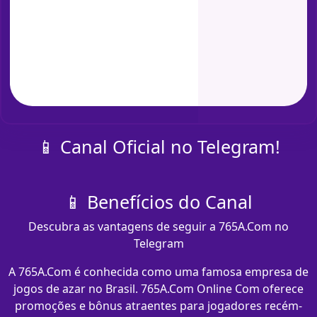
📱 Canal Oficial no Telegram!
📱 Benefícios do Canal
Descubra as vantagens de seguir a 765A.Com no
Telegram
A 765A.Com é conhecida como uma famosa empresa de
jogos de azar no Brasil. 765A.Com Online Com oferece
promoções e bônus atraentes para jogadores recém-