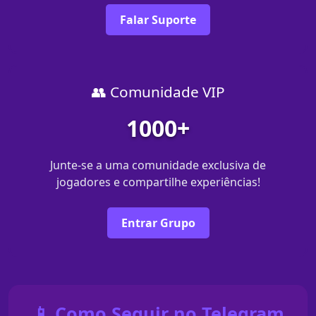
Falar Suporte
👥 Comunidade VIP
1000+
Junte-se a uma comunidade exclusiva de
jogadores e compartilhe experiências!
Entrar Grupo
📱 Como Seguir no Telegram