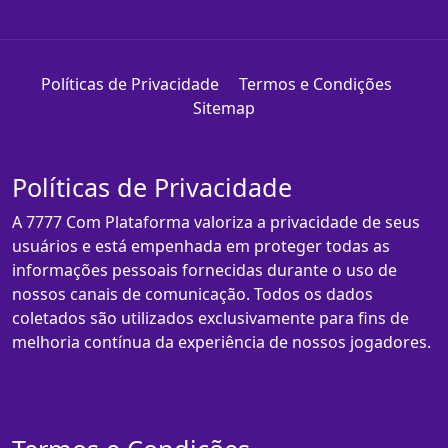
Políticas de Privacidade
Termos e Condições
Sitemap
Políticas de Privacidade
A 7777 Com Plataforma valoriza a privacidade de seus
usuários e está empenhada em proteger todas as
informações pessoais fornecidas durante o uso de
nossos canais de comunicação. Todos os dados
coletados são utilizados exclusivamente para fins de
melhoria contínua da experiência de nossos jogadores.