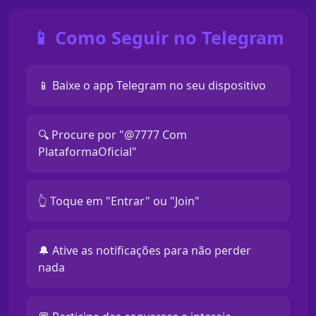
📱 Como Seguir no Telegram
📱 Baixe o app Telegram no seu dispositivo
🔍 Procure por "@7777 Com
PlataformaOficial"
👆 Toque em "Entrar" ou "Join"
🔔 Ative as notificações para não perder
nada