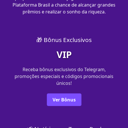
Plataforma Brasil a chance de alcançar grandes
prêmios e realizar o sonho da riqueza.
🎁 Bônus Exclusivos
VIP
Receba bônus exclusivos do Telegram,
promoções especiais e códigos promocionais
únicos!
Ver Bônus