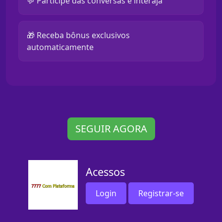
💬 Participe das conversas e interaja
🎁 Receba bônus exclusivos
automaticamente
SEGUIR AGORA
Acessos
Login
Registrar-se