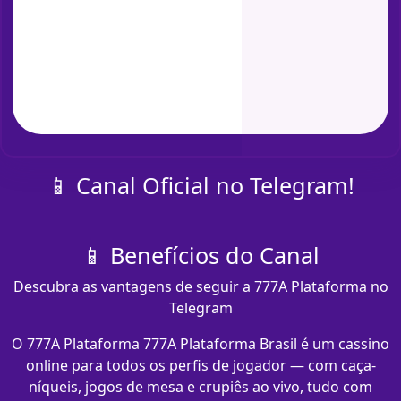
📱 Canal Oficial no Telegram!
📱 Benefícios do Canal
Descubra as vantagens de seguir a 777A Plataforma no
Telegram
O 777A Plataforma 777A Plataforma Brasil é um cassino
online para todos os perfis de jogador — com caça-
níqueis, jogos de mesa e crupiês ao vivo, tudo com