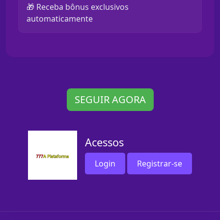
🎁 Receba bônus exclusivos
automaticamente
SEGUIR AGORA
Acessos
Login
Registrar-se