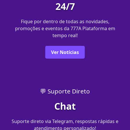
24/7
Fique por dentro de todas as novidades,
promoções e eventos da 777A Plataforma em
tempo real!
Ver Notícias
💬 Suporte Direto
Chat
Suporte direto via Telegram, respostas rápidas e
atendimento personalizado!