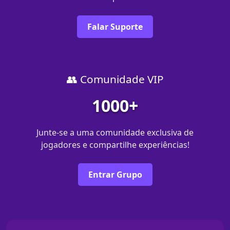
Falar Suporte
👥 Comunidade VIP
1000+
Junte-se a uma comunidade exclusiva de
jogadores e compartilhe experiências!
Entrar Grupo