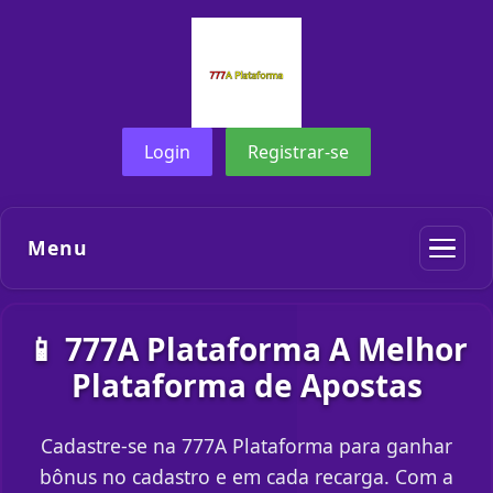
Login
Registrar-se
Menu
📱 777A Plataforma A Melhor
Plataforma de Apostas
Cadastre-se na 777A Plataforma para ganhar
bônus no cadastro e em cada recarga. Com a