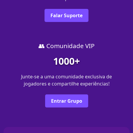
Falar Suporte
👥 Comunidade VIP
1000+
Junte-se a uma comunidade exclusiva de
jogadores e compartilhe experiências!
Entrar Grupo