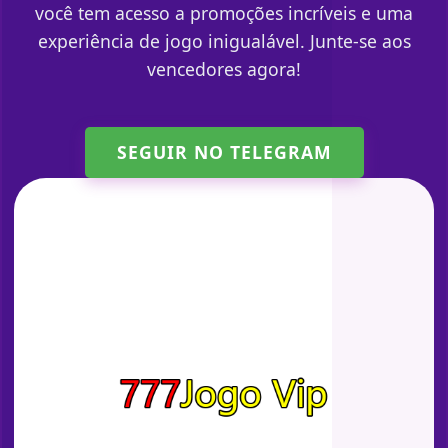
você tem acesso a promoções incríveis e uma
experiência de jogo inigualável. Junte-se aos
vencedores agora!
SEGUIR NO TELEGRAM