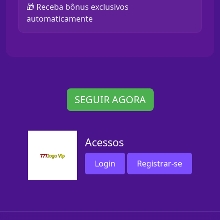
🎁 Receba bônus exclusivos
automaticamente
SEGUIR AGORA
Acessos
Login
Registrar-se