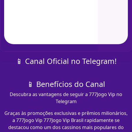
📱 Canal Oficial no Telegram!
📱 Benefícios do Canal
Descubra as vantagens de seguir a 777Jogo Vip no
Telegram
Graças às promoções exclusivas e prêmios milionários,
a 777Jogo Vip 777Jogo Vip Brasil rapidamente se
destacou como um dos cassinos mais populares do