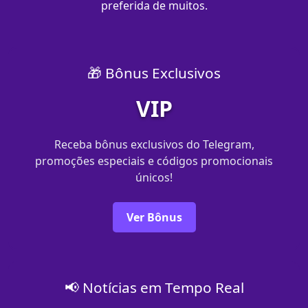
preferida de muitos.
🎁 Bônus Exclusivos
VIP
Receba bônus exclusivos do Telegram,
promoções especiais e códigos promocionais
únicos!
Ver Bônus
📢 Notícias em Tempo Real