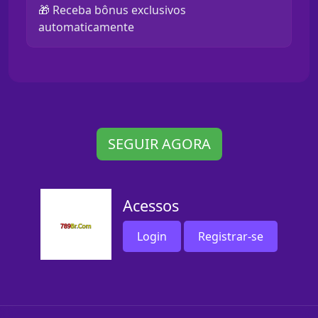
🎁 Receba bônus exclusivos
automaticamente
SEGUIR AGORA
Acessos
Login
Registrar-se