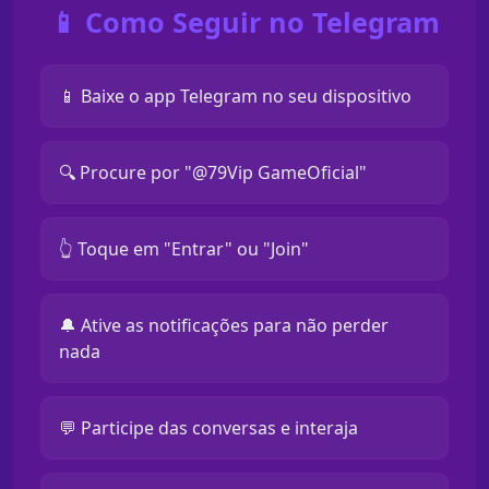
📱 Como Seguir no Telegram
📱 Baixe o app Telegram no seu dispositivo
🔍 Procure por "@79Vip GameOficial"
👆 Toque em "Entrar" ou "Join"
🔔 Ative as notificações para não perder
nada
💬 Participe das conversas e interaja