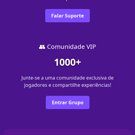
Falar Suporte
👥 Comunidade VIP
1000+
Junte-se a uma comunidade exclusiva de
jogadores e compartilhe experiências!
Entrar Grupo