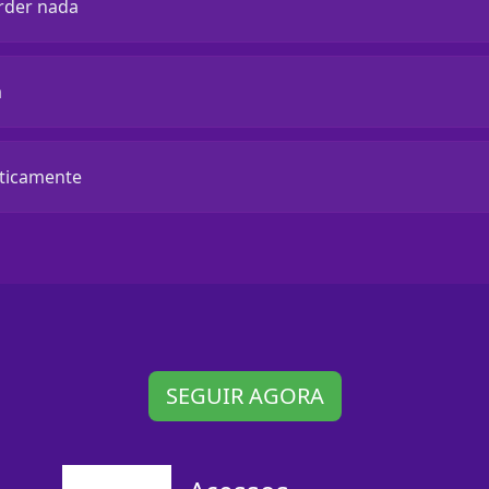
erder nada
a
aticamente
SEGUIR AGORA