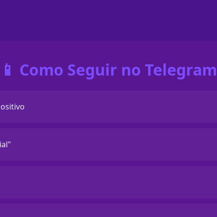
📱 Como Seguir no Telegram
ositivo
al"