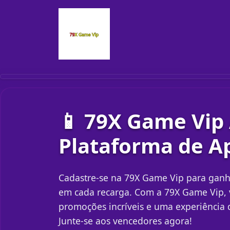
📱 79X Game Vip
Plataforma de A
Cadastre-se na 79X Game Vip para ganh
em cada recarga. Com a 79X Game Vip, 
promoções incríveis e uma experiência d
Junte-se aos vencedores agora!