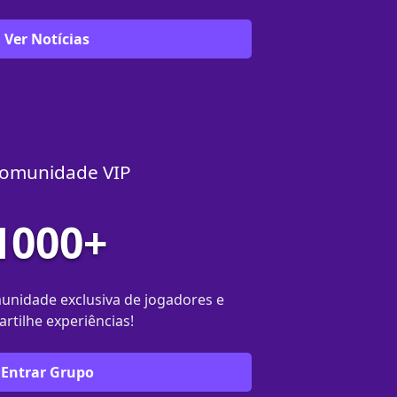
Ver Notícias
Comunidade VIP
1000+
unidade exclusiva de jogadores e
rtilhe experiências!
Entrar Grupo