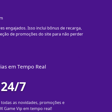
am
s engajados. Isso inclui bônus de recarga,
 seção de promoções do site para não perder
cias em Tempo Real
24/7
e todas as novidades, promoções e
9X Game Vip em tempo real!