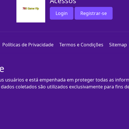
Acessos
Login
Registrar-se
Políticas de Privacidade
Termos e Condições
Sitemap
de
eus usuários e está empenhada em proteger todas as infor
dados coletados são utilizados exclusivamente para fins d