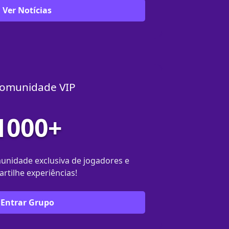
Ver Notícias
Comunidade VIP
1000+
unidade exclusiva de jogadores e
rtilhe experiências!
Entrar Grupo