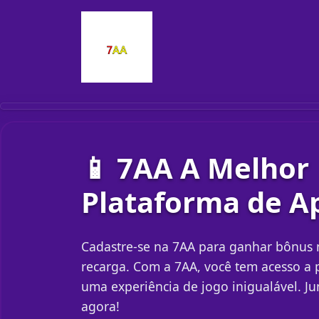
📱 7AA A Melhor
Plataforma de A
Cadastre-se na 7AA para ganhar bônus 
recarga. Com a 7AA, você tem acesso a 
uma experiência de jogo inigualável. J
agora!