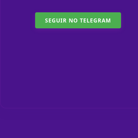
SEGUIR NO TELEGRAM