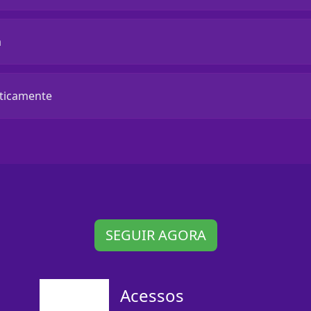
a
aticamente
SEGUIR AGORA
Acessos