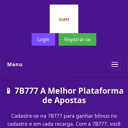
Login
Registrar-se
Menu
📱 7B777 A Melhor Plataforma
de Apostas
Cadastre-se na 7B777 para ganhar bônus no
cadastro e em cada recarga. Com a 7B777, você