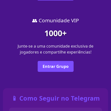
👥 Comunidade VIP
1000+
Junte-se a uma comunidade exclusiva de
jogadores e compartilhe experiências!
Entrar Grupo
📱 Como Seguir no Telegram