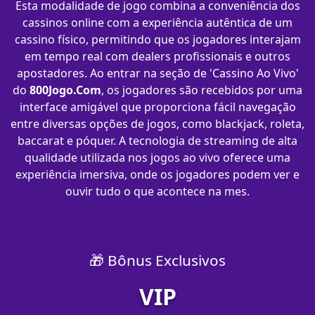
Esta modalidade de jogo combina a conveniência dos
cassinos online com a experiência autêntica de um
cassino físico, permitindo que os jogadores interajam
em tempo real com dealers profissionais e outros
apostadores. Ao entrar na seção de 'Cassino Ao Vivo'
do
800Jogo.Com
, os jogadores são recebidos por uma
interface amigável que proporciona fácil navegação
entre diversas opções de jogos, como blackjack, roleta,
baccarat e póquer. A tecnologia de streaming de alta
qualidade utilizada nos jogos ao vivo oferece uma
experiência imersiva, onde os jogadores podem ver e
ouvir tudo o que acontece na mes.
🎁 Bônus Exclusivos
VIP