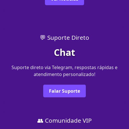
💬 Suporte Direto
Chat
Suporte direto via Telegram, respostas rápidas e
atendimento personalizado!
Falar Suporte
👥 Comunidade VIP