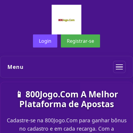
Login
Registrar-se
Menu
📱 800Jogo.Com A Melhor
Plataforma de Apostas
Cadastre-se na 800Jogo.Com para ganhar bônus
no cadastro e em cada recarga. Com a