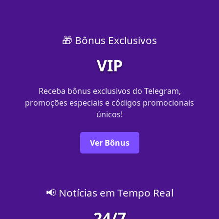
🎁 Bônus Exclusivos
VIP
Receba bônus exclusivos do Telegram,
promoções especiais e códigos promocionais
únicos!
Ver Bônus
📢 Notícias em Tempo Real
24/7