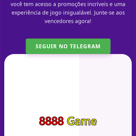
você tem acesso a promoções incríveis e uma
experiência de jogo inigualável. Junte-se aos
vencedores agora!
SEGUIR NO TELEGRAM