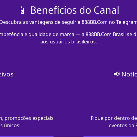
📱 Benefícios do Canal
Descubra as vantagens de seguir a 888BB.Com no Telegra
etência e qualidade de marca — a 888BB.Com Brasil se ded
aos usuários brasileiros.
sivos
📢 Notí
m, promoções especiais
Fique por dentro d
s únicos!
eventos da 