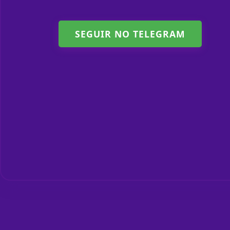
SEGUIR NO TELEGRAM