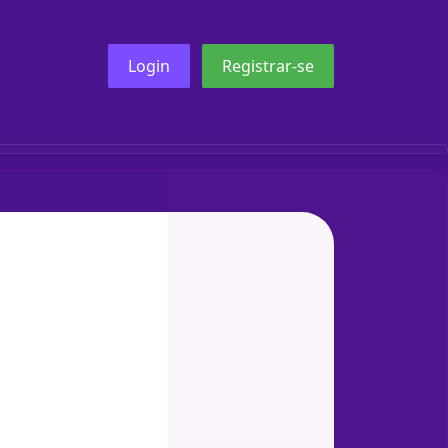
Login
Registrar-se