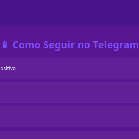
📱 Como Seguir no Telegram
ositivo