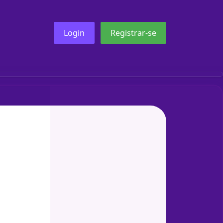
Login
Registrar-se