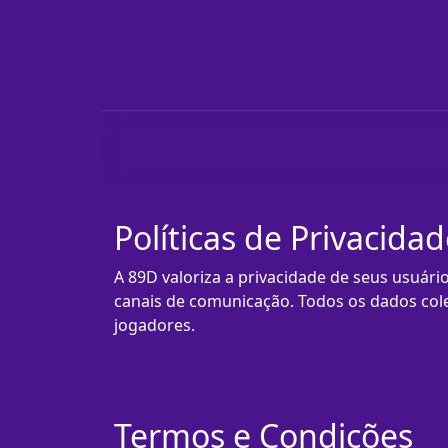
Políticas de Privacida
A 89D valoriza a privacidade de seus usuár
canais de comunicação. Todos os dados cole
jogadores.
Termos e Condições