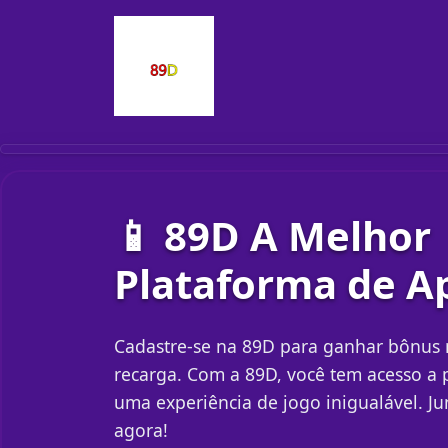
📱 89D A Melhor
Plataforma de A
Cadastre-se na 89D para ganhar bônus 
recarga. Com a 89D, você tem acesso a 
uma experiência de jogo inigualável. J
agora!