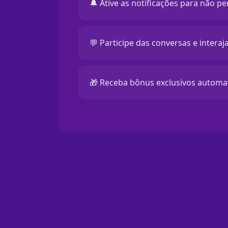
🔔 Ative as notificações para não p
💬 Participe das conversas e interaj
🎁 Receba bônus exclusivos autom