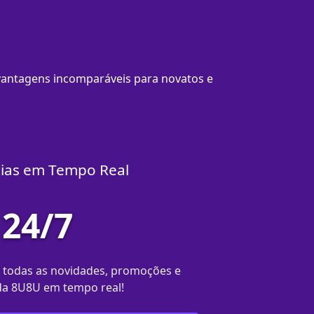
vantagens incomparáveis para novatos e
cias em Tempo Real
24/7
e todas as novidades, promoções e
da 8U8U em tempo real!