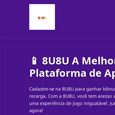
📱 8U8U A Melho
Plataforma de A
Cadastre-se na 8U8U para ganhar bônus
recarga. Com a 8U8U, você tem acesso a
uma experiência de jogo inigualável. J
agora!