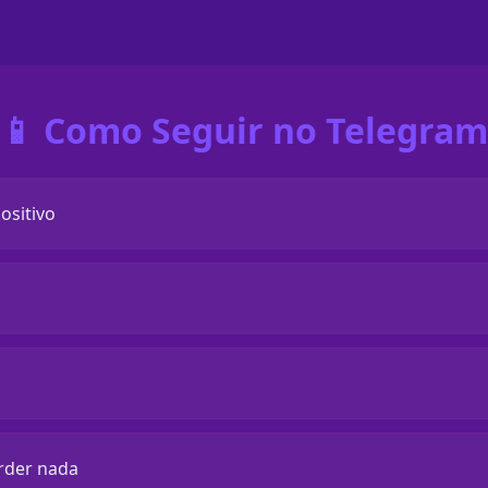
📱 Como Seguir no Telegram
ositivo
erder nada