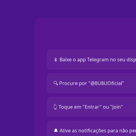
📱 Baixe o app Telegram no seu disp
🔍 Procure por "@8U8UOficial"
👆 Toque em "Entrar" ou "Join"
🔔 Ative as notificações para não p