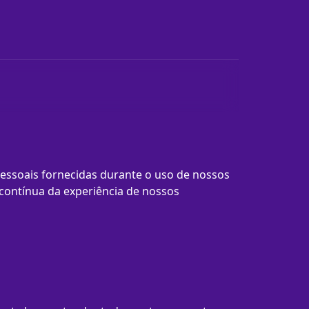
essoais fornecidas durante o uso de nossos
 contínua da experiência de nossos