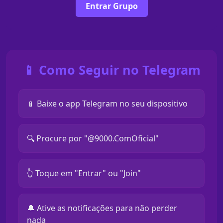
Entrar Grupo
📱 Como Seguir no Telegram
📱 Baixe o app Telegram no seu dispositivo
🔍 Procure por "@9000.ComOficial"
👆 Toque em "Entrar" ou "Join"
🔔 Ative as notificações para não perder
nada